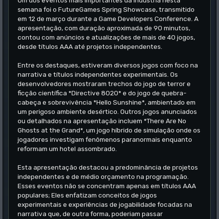
Um dos eventos mais importantes da indústria nesta
semana foi o FutureGames Spring Showcase, transmitido
em 12 de março durante a Game Developers Conference. A
apresentação, com duração aproximada de 90 minutos,
contou com anúncios e atualizações de mais de 40 jogos,
desde títulos AAA até projetos independentes.
Entre os destaques, estiveram diversos jogos com foco na
narrativa e títulos independentes experimentais. Os
desenvolvedores mostraram trechos do jogo de terror e
ficção científica *Directive 8020* e do jogo de quebra-
cabeça e sobrevivência *Hello Sunshine*, ambientado em
um perigoso ambiente desértico. Outros jogos anunciados
ou detalhados na apresentação incluem *There Are No
Ghosts at the Grand*, um jogo híbrido de simulação onde os
jogadores investigam fenômenos paranormais enquanto
reformam um hotel assombrado.
Esta apresentação destacou a predominância de projetos
independentes e de médio orçamento na programação.
Esses eventos não se concentram apenas em títulos AAA
populares; Eles enfatizam conceitos de jogos
experimentais e experiências de jogabilidade focadas na
narrativa que, de outra forma, poderiam passar