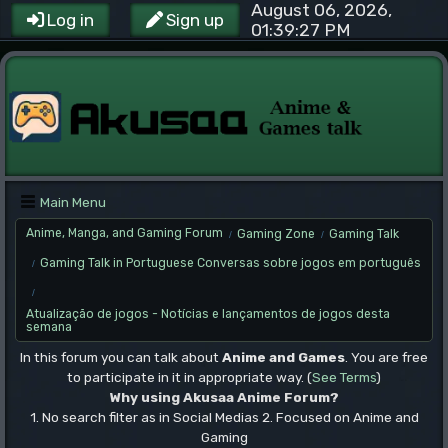
August 06, 2026,
Log in
Sign up
01:39:27 PM
Main Menu
Anime, Manga, and Gaming Forum
Gaming Zone
Gaming Talk
/
/
Gaming Talk in Portuguese Conversas sobre jogos em português
/
/
Atualização de jogos - Notícias e lançamentos de jogos desta
semana
In this forum you can talk about
Anime and Games
. You are free
to participate in it in appropriate way. (
See Terms
)
Why using Akusaa Anime Forum?
1. No search filter as in Social Medias 2. Focused on Anime and
Gaming