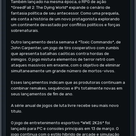
Também lançado na mesma época, o RPG de ação
*GreedFall 2: The Dying World* expande o cenário de
fantasia política de seu antecessor. Como uma prequela,
ele conta a história de um novo protagonista explorando
um continente devastado por conflitos políticos e forças
sobrenaturais.
Outro lançamento desta semana é *Toxic Commando*, de
John Carpenter, um jogo de tiro cooperativo com zumbis
que apresenta batalhas caóticas contra hordas de
inimigos. O jogo mistura elementos de terror retrô com
ataques massivos em enxame, com o objetivo de eliminar
simultaneamente um grande número de mortos-vivos.
Esses lançamentos indicam que as produtoras continuam a
combinar remakes, sequências e IPs totalmente novas em
seus lançamentos de fim de ano.
A série anual de jogos de luta livre recebe seu mais novo
título.
O jogo de entretenimento esportivo *WWE 2K26* foi
lançado para PC e consoles principais em 13 de março. O
jogo continua com o estilo híbrido de arcade e simulação