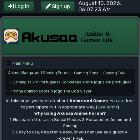
August 10, 2026,
Log in
Sign up
06:07:23 AM
Main Menu
Anime, Manga, and Gaming Forum
Gaming Zone
Gaming Talk
/
/
Gaming Talk in Portuguese Conversas sobre jogos em português
/
Minha opinião sobre o jogo The God Slayer
/
In this forum you can talk about
Anime and Games
. You are free
to participate in it in appropriate way. (
See Terms
)
Why using Akusaa Anime Forum?
1. No search filter as in Social Medias 2. Focused on Anime and
Gaming
3. Easy to use, Register is easy, or you can use as a guest 4.
Forever FREE