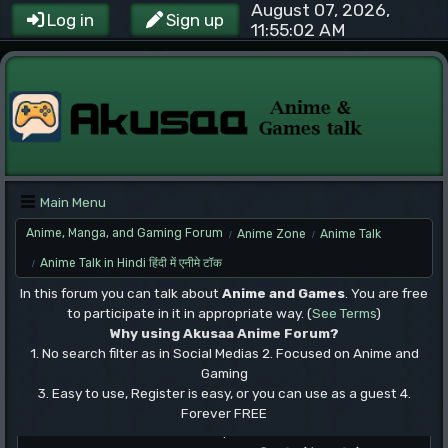
August 07, 2026,
Log in
Sign up
11:55:02 AM
Main Menu
Anime, Manga, and Gaming Forum
Anime Zone
Anime Talk
/
/
Anime Talk in Hindi हिंदी में एनीमे टॉक
/
In this forum you can talk about
Anime and Games
. You are free
to participate in it in appropriate way. (
See Terms
)
Why using Akusaa Anime Forum?
1. No search filter as in Social Medias 2. Focused on Anime and
Gaming
3. Easy to use, Register is easy, or you can use as a guest 4.
Forever FREE
.