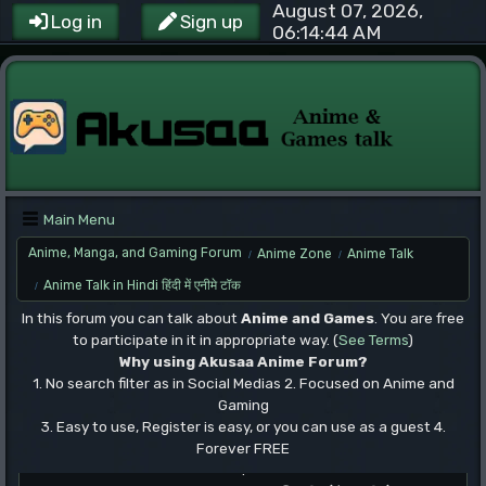
August 07, 2026,
Log in
Sign up
06:14:44 AM
Main Menu
Anime, Manga, and Gaming Forum
Anime Zone
Anime Talk
/
/
Anime Talk in Hindi हिंदी में एनीमे टॉक
/
In this forum you can talk about
Anime and Games
. You are free
to participate in it in appropriate way. (
See Terms
)
Why using Akusaa Anime Forum?
1. No search filter as in Social Medias 2. Focused on Anime and
Gaming
3. Easy to use, Register is easy, or you can use as a guest 4.
Forever FREE
.