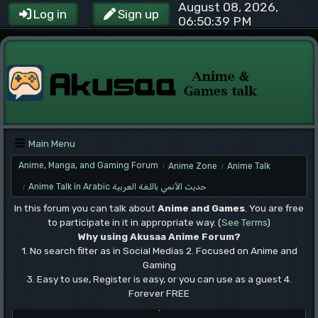
August 08, 2026,
Log in
Sign up
06:50:39 PM
Main Menu
Anime, Manga, and Gaming Forum
Anime Zone
Anime Talk
/
/
Anime Talk in Arabic حديث الأنمي باللغة العربية
/
In this forum you can talk about
Anime and Games
. You are free
to participate in it in appropriate way. (
See Terms
)
Why using Akusaa Anime Forum?
1. No search filter as in Social Medias 2. Focused on Anime and
Gaming
3. Easy to use, Register is easy, or you can use as a guest 4.
Forever FREE
.