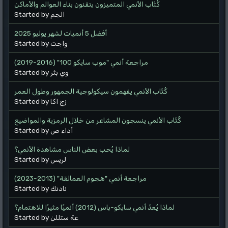
كُتّاب الأنمي المتميزون يتقنون بناء العوالم والأماكن
Started by الجم
أفضل 5 أنميات لشهر يوليو 2025
Started by واجت
مراجعة أنمي "موب سايكو 100" (2016-2019)
Started by وي بثر
كُتّاب الأنمي يفهمون سيكولوجية الجمهور وطول العمر
Started by زج اكا
كُتّاب الأنمي ينسجون المشاعر من خلال الرمزية والمواضيع
Started by أداء ص
لماذا يُحب بعض الناس مشاهدة الأنمي؟
Started by لريس
مراجعة أنمي "هجوم العمالقة" (2013-2023)
Started by نادتك
لماذا يُعدّ أنمي سايكو-باس (2012) أنميًا مثيرًا للاهتمام؟
Started by عة ستللن