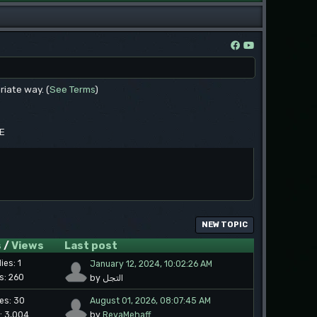
riate way. (
See Terms
)
EE
NEW TOPIC
s
/
Views
Last post
ies: 1
January 12, 2024, 10:02:26 AM
s: 260
by التجل
ies: 30
August 01, 2026, 08:07:45 AM
: 3,004
by
RevaMehaff