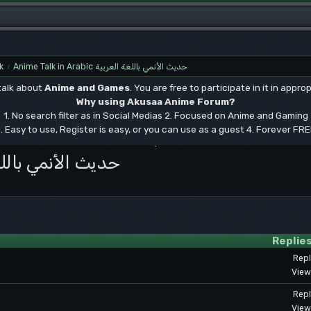
k
Anime Talk in Arabic حديث الأنمي باللغة العربية
/
 talk about
Anime and Games
. You are free to participate in it in approp
Why using Akusaa Anime Forum?
1. No search filter as in Social Medias 2. Focused on Anime and Gaming
. Easy to use, Register is easy, or you can use as a guest 4. Forever FR
.
bic حديث الأنمي باللغة العربية
Replie
Repl
View
Repl
View