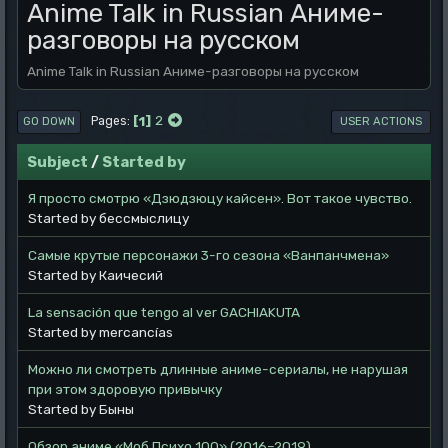
Anime Talk in Russian Аниме-
разговоры на русском
Anime Talk in Russian Аниме-разговоры на русском
1
2
Pages
GO DOWN
USER ACTIONS
Subject
/
Started by
Я просто смотрю «Дзюдзюцу кайсен». Вот такое чувство.
Started by бессмыслицу
Самые крутые персонажи 3-го сезона «Ванпанчмена»
Started by Каичесий
La sensación que tengo al ver GACHIAKUTA
Started by mercancías
Можно ли смотреть длинные аниме-сериалы, не нарушая
при этом здоровую привычку
Started by Быны
Обзор аниме «Моб Психо 100» (2016–2019)