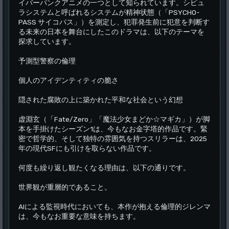
イバーパンクアニメの一つとして知られています。シビュ
ラシステムと呼ばれるシステムが精神状態（「PSYCHO-
PASS サイコパス」）を測定し、犯罪発生前に犯意を判断す
る未来の日本を舞台にしたこのドラマは、以下のテーマを
探求しています。
予測型警察の倫理
個人のアイデンティティの脆さ
隠された腐敗の上に築かれた平和な社会という幻想
虚淵玄（「Fate/Zero」「魔法少女まどか☆マギカ」）が脚
本を手掛けたシーズン1は、今もなお金字塔的作品です。緊
密で哲学的、そして独特の雰囲気を持つスリラーは、2025
年の現代SFにも引けを取らない作品です。
何度も繰り返し観たくなる理由は、以下の通りです。
世界観が重層的であること。
AIによる監視時代においても、本作が抱える倫理的ジレンマ
は、今もなお重要な意味を持ちます。