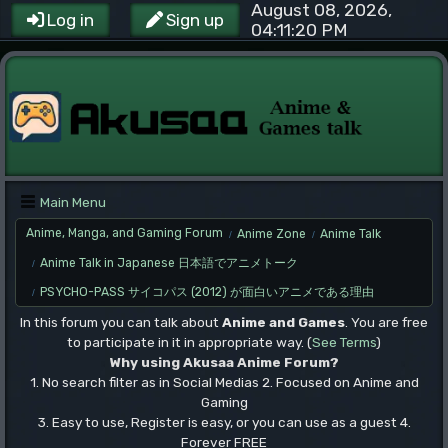
August 08, 2026,
Log in
Sign up
04:11:20 PM
Main Menu
Anime, Manga, and Gaming Forum
Anime Zone
Anime Talk
/
/
Anime Talk in Japanese 日本語でアニメトーク
/
PSYCHO-PASS サイコパス (2012) が面白いアニメである理由
/
In this forum you can talk about
Anime and Games
. You are free
to participate in it in appropriate way. (
See Terms
)
Why using Akusaa Anime Forum?
1. No search filter as in Social Medias 2. Focused on Anime and
Gaming
3. Easy to use, Register is easy, or you can use as a guest 4.
Forever FREE