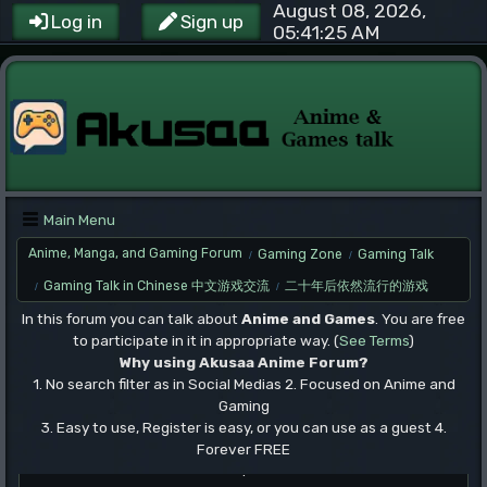
August 08, 2026,
Log in
Sign up
05:41:25 AM
Main Menu
Anime, Manga, and Gaming Forum
Gaming Zone
Gaming Talk
/
/
Gaming Talk in Chinese 中文游戏交流
二十年后依然流行的游戏
/
/
In this forum you can talk about
Anime and Games
. You are free
to participate in it in appropriate way. (
See Terms
)
Why using Akusaa Anime Forum?
1. No search filter as in Social Medias 2. Focused on Anime and
Gaming
3. Easy to use, Register is easy, or you can use as a guest 4.
Forever FREE
.