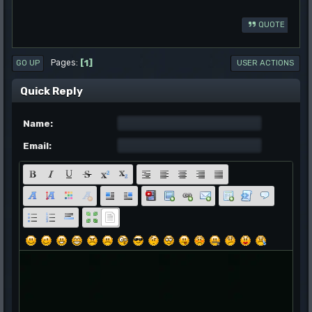
QUOTE
1
Pages
GO UP
USER ACTIONS
Quick Reply
Name:
Email: