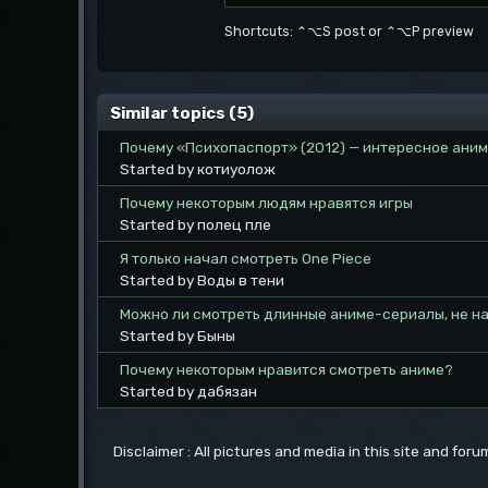
Shortcuts: ⌃⌥S post or ⌃⌥P preview
Similar topics (5)
Почему «Психопаспорт» (2012) — интересное ани
Started by котиуолож
Почему некоторым людям нравятся игры
Started by полец пле
Я только начал смотреть One Piece
Started by Воды в тени
Можно ли смотреть длинные аниме-сериалы, не н
Started by Быны
Почему некоторым нравится смотреть аниме?
Started by дабязан
Disclaimer : All pictures and media in this site and for