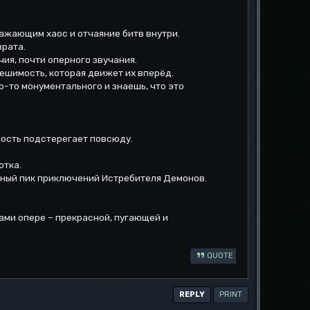
ажающим хаос и отчаяние битв внутри.
врата.
ия, почти оперного звучания.
ешимость, которая движет их вперёд.
о-то монументального и знаешь, что это
ность подстерегает повсюду.
отка.
ьный пик приключений Истребителя Демонов.
ами опере – прекрасной, пугающей и
QUOTE
REPLY
PRINT