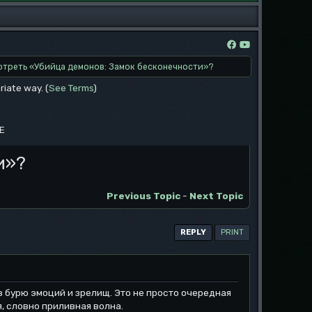
отреть «Убийца демонов: Замок бесконечности»?
riate way. (
See Terms
)
EE
и»?
Previous Topic
-
Next Topic
REPLY
PRINT
 бурю эмоций и зрелищ. Это не просто очередная
я, словно приливная волна.