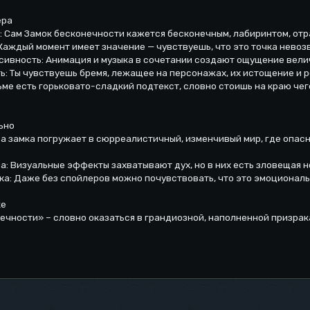
ера
 Сам Замок бесконечности кажется бесконечным, лабиринтом, отр
Каждый момент имеет значение — чувствуешь, что это точка невоз
сивность: Анимация и музыка в сочетании создают ощущение велич
ь: Ты чувствуешь бремя, лежащее на персонажах, их истощение и р
ме есть горьковато-сладкий подтекст, словно стоишь на краю чег
ьно
а замка погружает в сюрреалистичный, изменчивый мир, где опас
а: Визуальные эффекты захватывают дух, но в них есть зловещая н
ка: Даже без спойлеров можно почувствовать, что это эмоционал
ке
ечности» – словно оказаться в грандиозной, наполненной призрак