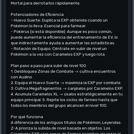
Mortal para derrotarlos rápidamente.
Potenciadores de Eficiencia
- Huevo Suerte: Duplica la EXP obtenida cuando un
Pokémon lo lleva. Esencial para farmear.
- Pokérus (si está disponible): Aunque es poco común,
puede aumentar la eficiencia del entrenamiento de EV, lo
que indirectamente ayuda a aumentar las estadísticas.
- Rotación de Equipo: Céntrate en subir de nivel un
Pokémon a la vez con Caramelos EXP y luego rota.
Plan paso a paso para subir de nivel 100
1. Desbloquea Zonas de Combate → cultiva encuentros
con Audino.
2. Equipa el Huevo Suerte → maximiza la EXP por combate.
3. Cultiva Megafragmentos → canjéalos por Caramelos EXP.
4. Acumula Caramelos XL → úsalos estratégicamente en tu
equipo principal. 5. Repite los ciclos de farmeo hasta que
todos los miembros del grupo alcancen el nivel 100.
Por qué funciona
A diferencia de los antiguos títulos de Pokémon, Leyendas:
Z-A prioriza la subida de nivel basada en objetos. Los
Caramelos EXP y las zonas de farmeo permiten alcanzar el