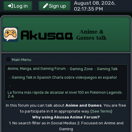
August 08, 2026,
Log in
Sign up
02:17:35 PM
Main Menu
Anime, Manga, and Gaming Forum
Gaming Zone
Gaming Talk
/
/
Gaming Talk in Spanish Charla sobre videojuegos en español
/
/
La forma más rápida de alcanzar el nivel 100 en Pokémon Legends:
Z-A
In this forum you can talk about
Anime and Games
. You are free
to participate in it in appropriate way. (
See Terms
)
Why using Akusaa Anime Forum?
1. No search filter as in Social Medias 2. Focused on Anime and
Gaming