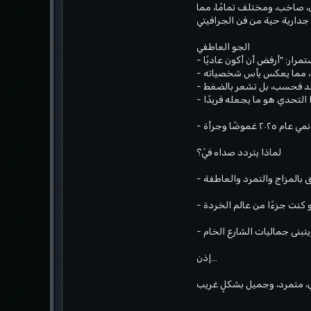
ي، صاخب، ومختلف تمامًا، مما
الجو العاطفي
لماذا يتردد صداه فيّ؟
إذن...