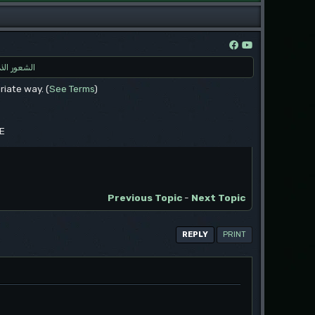
الشعور الذ
riate way. (
See Terms
)
EE
Previous Topic
-
Next Topic
REPLY
PRINT