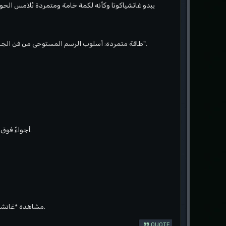
يبدو غاتشياكوتا وكأنه لكمة خامة ومتمردة تُلامس الحوا
- طاقة متمردة: أسلوب الرسم المستوحى من فن الجرافيتي يُضفي على الأنمي جوًا أشبه بموسيقى البانك. يبدو وكأن المسلسل يصرخ باستمرار: "أرفض أن أكون عاديًا".
- أجواءٌ فوق الكمال: لا يتعلق الأمر بالخطوط الواضحة أو الرسوم المتحركة المصقولة، بل يتعلق بالمزاج والتمرد والعاطفة.
مشاهدة *غاتشياكوتا* أشبه بالوقوف أمام جدار من رسومات الجرافيتي في منتصف الليل - فوضوي، متمرد، وجميل بشكلٍ غريب.
QUOTE