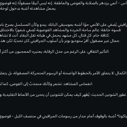
س - أنمي يزدهر بالصلابة والفوضى والعاطفة. إنه ليس أنيقًا مصقولًا؛ إنه فوضو
يجعل مشاهدته أشبه بدخول لوحة جدارية حية من فن الجرافيتي.
- قسوة خانقة: عالم ساحة الخردة والمشاهد الفوضوية تُضفي شعورًا بالاختناق، مما يعكس يأس شخصياته.
- كثافة خام: كل قتال، كل مشهد يحمل في طياته ثقل البقاء. أنت لا تشاهد فحسب، بل تشعر بالضغط.
- جمال غير مصقول: أقرّ ستوديو بونز بأن أسلوب الجرافيتي كان تحديًا، لكن هذا التحدي هو ما يجعله فريدًا.
- التأثير الثقافي: على الرغم من جدل الرقابة، يعتبره المعجبون من أكثر أنمي عام ٢٠٢٥ غموضًا وجرأة.
- انغماس المشاهد: تشعر وكأنك منجذبٌ إلى الفوضى، كما لو كنت جزءًا من عالم الخردة.
- تطور الشونين الحديث: يُظهر كيف يمكن للشونين أن يتحرر من الأنماط التقليدية ويتبنى جماليات الشارع الخام.