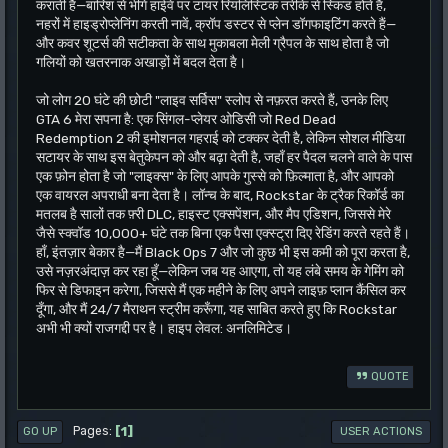
कराती है—बारिश से भीगे हाईवे पर टायर रियलिस्टिक तरीके से स्किड होते हैं,
नहरों में हाइड्रोप्लेनिंग करती नावें, क्रॉप डस्टर से प्लेन डॉगफाइटिंग करते हैं—
और कवर शूटर्स की सटीकता के साथ मुकाबला मेली ग्रैपल के साथ होता है जो
गलियों को खतरनाक अखाड़ों में बदल देता है।
जो लोग 20 घंटे की छोटी "लाइव सर्विस" स्लोप से नफ़रत करते हैं, उनके लिए
GTA 6 मेरा सपना है: एक सिंगल-प्लेयर ओडिसी जो Red Dead
Redemption 2 की इमोशनल गहराई को टक्कर देती है, लेकिन सोशल मीडिया
सटायर के साथ इस बेतुकेपन को और बढ़ा देती है, जहाँ हर पैदल चलने वाले के पास
एक फ़ोन होता है जो "लाइक्स" के लिए आपके गुस्से को फ़िल्माता है, और आपको
एक वायरल अपराधी बना देता है। लॉन्च के बाद, Rockstar के ट्रैक रिकॉर्ड का
मतलब है सालों तक फ़्री DLC, हाइस्ट एक्सपेंशन, और मैप एडिशन, जिससे मेरे
जैसे स्क्वॉड 10,000+ घंटे तक बिना एक पैसा एक्स्ट्रा दिए रेडिंग करते रहते हैं।
हाँ, इंतज़ार बेकार है—मैं Black Ops 7 और जो कुछ भी इस कमी को पूरा करता है,
उसे नज़रअंदाज़ कर रहा हूँ—लेकिन जब यह आएगा, तो यह लंबे समय के गेमिंग को
फिर से डिफाइन करेगा, जिससे मैं एक महीने के लिए अपने लाइफ़ प्लान कैंसिल कर
दूँगा, और मैं 24/7 मैराथन स्ट्रीम करूँगा, यह साबित करते हुए कि Rockstar
अभी भी क्यों राजगद्दी पर है। हाइप लेवल: अनलिमिटेड।
QUOTE
1
Pages
GO UP
USER ACTIONS