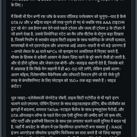
के लिए।
मैं किसी भी दिन बग्गी रश जॉब के बजाय पॉलिश्ड परफेक्शन को चुनूंगा—याद है कैसे
GTA IV और V बढ़िया वाइन की तरह पुराने हो गए थे जबकि रश्ड AAA टाइटल्स
टूट रहे थे? उस हैरान कर देने वाले पहले ट्रेलर और जल्द ही ट्रेलर 2 के टीज़र में
जो हमने देखा है, उससे लियोनिडा स्टेट का मैप लॉस सैंटोस से दोगुना बड़ा दिखता
है, जिसमें नियॉन से सराबोर वाइस सिटी वाइब्स के साथ फ्लोरिडा के जंगली दलदल,
मगरमच्छों से भरे एवरग्लेड्स और अचानक आई अफ़रा-तफ़री से भरे बड़े उपनगर हैं
—अगले लेवल के AI वाले NPCs जो क्राइम पर असलियत में रिएक्ट करते हैं,
मौसम के हिसाब से डकैती आसान से लेकर ज़िंदा रहने के बुरे सपने जैसी हो जाती है,
और दो हीरो लूसिया और जेसन एक बोनी-और-क्लाइड कहानी देते हैं, जिसके बारे
में अफ़वाह है कि सिर्फ़ मेन कहानी में ही 40-50 घंटे लगेंगे, लेकिन इसमें अलग-
अलग चॉइस, रिलेशनशिप मैकेनिक्स और लॉयल्टी सिस्टम होंगे जो मेरे जैसे पूरी
तरह से कंप्लीशनिस्ट के लिए प्लेटाइम को 150+ तक बढ़ा सकते हैं। साइड
कंटेंट?
भूल जाइए—प्रोसेसरली जेनरेटेड रॉबरी, वाइस सिटी स्टोरीज़ से भी गहरे ड्रग
चलाने वाले एम्पायर, पोचिंग ट्विस्ट के साथ वाइल्डलाइफ हंटिंग, बीच वॉलीबॉल का
झगड़ों में बदलना, वायरल TikTok-स्टाइल चैलेंज के साथ इन्फ्लुएंसर पैरोडी, और
GTA ऑनलाइन लॉन्च के पहले दिन एक ऐसी दुनिया की उम्मीद करें जो क्रू वॉर,
यॉट पार्टी और इकॉनमी सिस्टम के साथ एक लगातार चलने वाली दुनिया में बदल गई
है, जहाँ मैं अपडेट के सीज़न में एक क्रिमिनल डायनेस्टी बना सकता हूँ। RAGE
इंजन अपग्रेड्स सीमलेस ड्राइविंग फिजिक्स का वादा करते हैं जो ज़िंदा महसूस