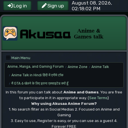
August 08, 2026,
Log in
Sign up
02:18:02 PM
Main Menu
Anime, Manga, and Gaming Forum
Anime Zone
Anime Talk
/
/
Anime Talk in Hindi हिंदी में एनीमे टॉक
/
मैं GTA 6 खेलने के लिए इतना एक्साइटेड क्यों हूँ
/
In this forum you can talk about
Anime and Games
. You are free
to participate in it in appropriate way. (
See Terms
)
Why using Akusaa Anime Forum?
1. No search filter as in Social Medias 2. Focused on Anime and
Gaming
3. Easy to use, Register is easy, or you can use as a guest 4.
Forever FREE