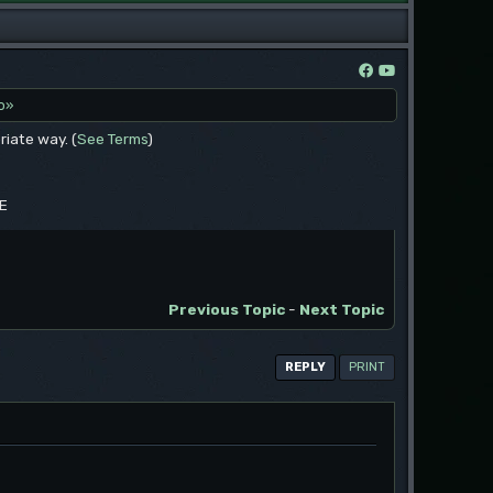
о»
riate way. (
See Terms
)
EE
Previous Topic
-
Next Topic
REPLY
PRINT