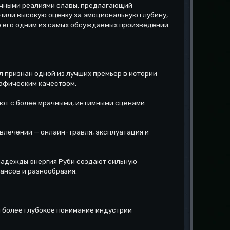
ачными реалиями славы, предлагающий
чили высокую оценку за эмоциональную глубину,
 его одним из самых обсуждаемых произведений
л признан одной из лучших премьер в истории
рафическим качеством.
уют с более мрачными, интимными сценами.
звлечений — онлайн-травля, эксплуатация и
 надежды энергия Руби создают сильную
ансов и разнообразия.
м более глубокое понимание индустрии