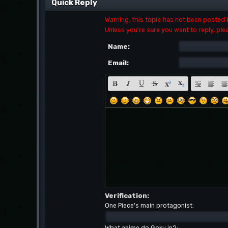
Quick Reply
Warning: this topic has not been posted in
Unless you're sure you want to reply, ple
Name:
Email:
Verification:
One Piece's main protagonist:
What anime do Goku in?: