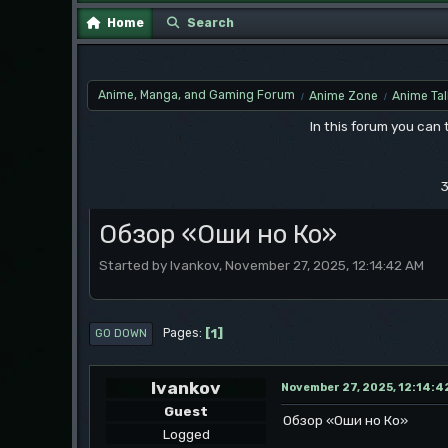
Home
Search
Anime, Manga, and Gaming Forum
Anime Zone
Anime Tal
/
/
In this forum you can
3
Обзор «Оши но Ко»
Started by Ivankov, November 27, 2025, 12:14:42 AM
1
Pages
GO DOWN
Ivankov
November 27, 2025, 12:14:4
Guest
Обзор «Оши но Ко»
Logged