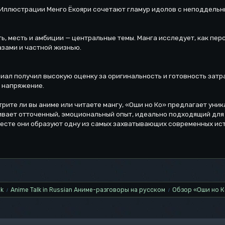
Иллюстрации Менго Ёкояри сочетают гламур идолов с неподдельн
ть, месть и амбиции — центральные темы. Манга исследует, как п
зами и частной жизнью.
иал получил высокую оценку за оригинальность и готовность затр
 напряжение.
трите ли вы аниме или читаете мангу, «Оши но Ко» предлагает ун
ивает отточенный, эмоциональный опыт, идеально подходящий для 
месте они образуют одну из самых захватывающих современных ист
lk
Anime Talk in Russian Аниме-разговоры на русском
Обзор «Оши но К
/
/