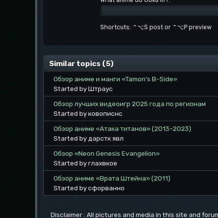
Shortcuts: ⌃⌥S post or ⌃⌥P preview
Similar topics (5)
Обзор аниме и манги «Tamon’s B-Side»
Started by Штраус
Обзор лучших видеоигр 2025 года по регионам
Started by ковописнс
Обзор аниме «Атака титанов» (2013–2023)
Started by дарстк явл
Обзор «Neon Genesis Evangelion»
Started by глахвкое
Обзор аниме «Врата Штейна» (2011)
Started by сфорванно
Disclaimer : All pictures and media in this site and for