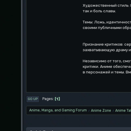
Художественный стиль: 
так и боль славы.
Темы: Ложь, идентичнос
своими публичными обра
Признание критиков: сер
захватывающую драму и
Независимо от того, смо
критики. Аниме обеспеч
в персонажей и темы. В
1
Pages
GO UP
Anime, Manga, and Gaming Forum
Anime Zone
Anime Ta
/
/