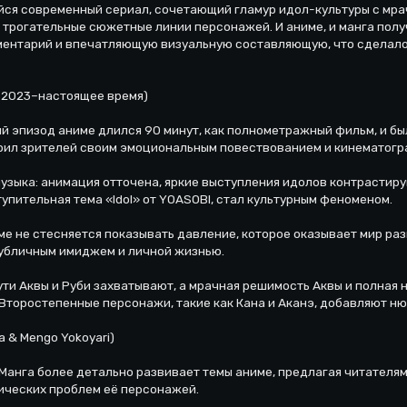
йся современный сериал, сочетающий гламур идол-культуры с мр
трогательные сюжетные линии персонажей. И аниме, и манга полу
ментарий и впечатляющую визуальную составляющую, что сделало
, 2023–настоящее время)
й эпизод аниме длился 90 минут, как полнометражный фильм, и бы
орил зрителей своим эмоциональным повествованием и кинематог
узыка: анимация отточена, яркие выступления идолов контрастир
упительная тема «Idol» от YOASOBI, стал культурным феноменом.
ме не стесняется показывать давление, которое оказывает мир ра
убличным имиджем и личной жизнью.
ути Аквы и Руби захватывают, а мрачная решимость Аквы и полная
Второстепенные персонажи, такие как Кана и Аканэ, добавляют ню
a & Mengo Yokoyari)
 Манга более детально развивает темы аниме, предлагая читателя
ических проблем её персонажей.