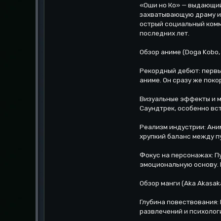
«Оши но Ко» — выдающи
захватывающую драму и 
острый социальный ком
последних лет.
Обзор аниме (Doga Kobo
Рекордный дебют: первы
аниме. Он сразу же пок
Визуальные эффекты и м
Саундтрек, особенно вст
Реализм индустрии: Ани
хрупкий баланс между п
Фокус на персонажах: П
эмоциональную основу. 
Обзор манги (Aka Akasak
Глубина повествования:
развлечений и психолог