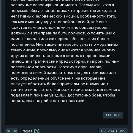
различные классификации магов. Потому что, хотя я
понимаю общую концепцию, что проклятия исходят от
негативных человеческих эмоций, особенности того,
как маги манипулируют своей энергией, всё ещё
кажутся немного сложными, и я не совсем уверен,
должны ли эти правила быть полностью понятными с
самого начала или же сериал объясняет их более
постепенно. Мне также интересно узнать о моральных
темах аниме, поскольку оно кажется мрачнее многих
других сериалов, которые я видел, с персонажами,
имеющими трагические предыстории, и миром, полным
постоянной опасности. Поэтому я спрашиваю,
нормально ли моё замешательство для новичков или
есть определённые объяснения, на которые мне
следует обратить более пристальное внимание, и
типично ли для этого жанра, что система силы немного
подавляет, пока не увидишь достаточно боёв, чтобы
понять, как она работает на практике.
QUOTE
1
Pages
GO UP
USER ACTIONS