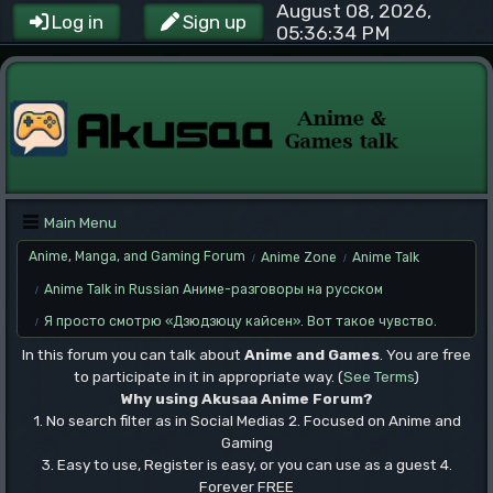
August 08, 2026,
Log in
Sign up
05:36:34 PM
Main Menu
Anime, Manga, and Gaming Forum
Anime Zone
Anime Talk
/
/
Anime Talk in Russian Аниме-разговоры на русском
/
Я просто смотрю «Дзюдзюцу кайсен». Вот такое чувство.
/
In this forum you can talk about
Anime and Games
. You are free
to participate in it in appropriate way. (
See Terms
)
Why using Akusaa Anime Forum?
1. No search filter as in Social Medias 2. Focused on Anime and
Gaming
3. Easy to use, Register is easy, or you can use as a guest 4.
Forever FREE